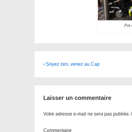
Pot 
Navigation
Previous
‹ Soyez zen, venez au Cap
Post
de
is
l’article
Laisser un commentaire
Votre adresse e-mail ne sera pas publiée.
Commentaire