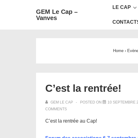
Main
↓
LE CAP
GEM Le Cap –
passer
Navigat
Vanves
au
CONTACT
contenu
principal
Home
›
Evèn
C’est la rentrée!
GEM LE CAP
POSTED ON
10 SEPTEMBRE 
COMMENTS
C’est la rentrée au Cap!