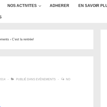
NOS ACTIVITES
ADHERER
EN SAVOIR PL
ion
S
ements
›
C’est la rentrée!
2014
PUBLIÉ DANS
EVÈNEMENTS
NO