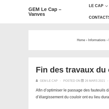
Main
↓
LE CAP
GEM Le Cap –
passer
Navigat
Vanves
au
CONTACT
contenu
principal
Home
›
Informations
›
Fin des travaux du 
GEM LE CAP
POSTED ON
26 MARS 2021
Afin d’optimiser le passage des fauteuils d
d’élargissement du couloir ont eu lieu dura