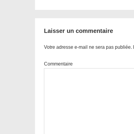
Post
de
is
l’article
Laisser un commentaire
Votre adresse e-mail ne sera pas publiée.
Commentaire