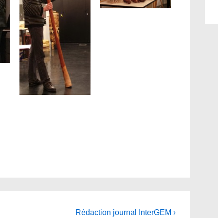
Next
Rédaction journal InterGEM ›