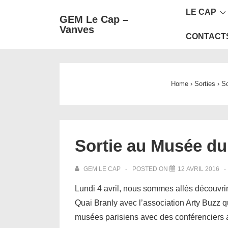
Main
↓
LE CAP
GEM Le Cap –
passer
Navigat
Vanves
au
CONTACT
contenu
principal
Home
›
Sorties
›
So
Sortie au Musée du
GEM LE CAP
POSTED ON
12 AVRIL 2016
Lundi 4 avril, nous sommes allés découvri
Quai Branly avec l’association Arty Buzz qu
musées parisiens avec des conférenciers a