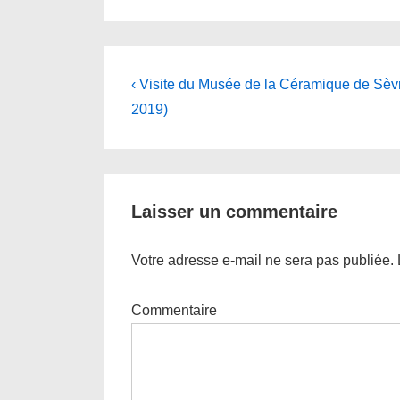
Navigation
Previous
‹ Visite du Musée de la Céramique de Sèvr
Post
de
2019)
is
l’article
Laisser un commentaire
Votre adresse e-mail ne sera pas publiée.
Commentaire