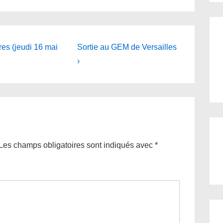
Next
es (jeudi 16 mai
Sortie au GEM de Versailles
Post
›
is
Les champs obligatoires sont indiqués avec
*