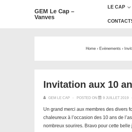
Main
↓
LE CAP
GEM Le Cap –
passer
Navigat
Vanves
au
CONTACT
contenu
principal
Home
›
Evènements
›
Invi
Invitation aux 10 
GEM LE CAP
POSTED ON
9 JUILLET 2019
Un grand merci aux membres des divers fo
chaleureux à l’occasion des 10 ans de l’a
nombreux sourires. Bravo pour cette belle 