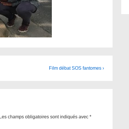
Next
Film débat SOS fantomes ›
Post
is
Les champs obligatoires sont indiqués avec
*