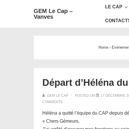
Main
↓
LE CAP
GEM Le Cap –
passer
Navigat
Vanves
au
CONTACT
contenu
principal
Home
›
Evènemen
Départ d’Héléna d
GEM LE CAP
POSTED ON
17 DÉCEMBRE 2
COMMENTS
Héléna a quitté l’équipe du CAP depuis dé
« Chers Gémeurs,