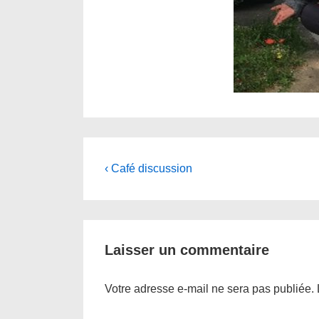
Navigation
Previous
‹ Café discussion
Post
de
is
l’article
Laisser un commentaire
Votre adresse e-mail ne sera pas publiée.