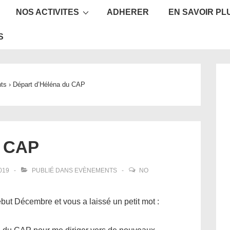
NOS ACTIVITES
ADHERER
EN SAVOIR PL
ion
S
ts
›
Départ d’Héléna du CAP
u CAP
019
PUBLIÉ DANS
EVÈNEMENTS
NO
but Décembre et vous a laissé un petit mot :