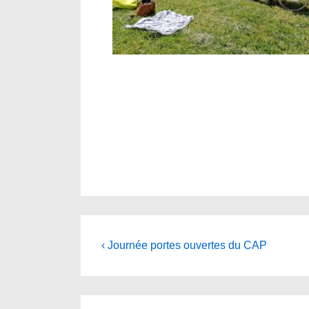
Navigation
Previous
‹ Journée portes ouvertes du CAP
Post
de
is
l’article