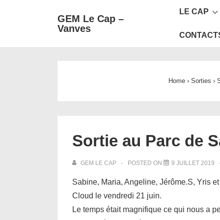
Main
↓
LE CAP
GEM Le Cap –
passer
Navigat
Vanves
au
CONTACT
contenu
principal
Home
›
Sorties
›
S
Sortie au Parc de 
GEM LE CAP
POSTED ON
9 JUILLET 2019
Sabine, Maria, Angeline, Jérôme.S, Yris e
Cloud le vendredi 21 juin.
Le temps était magnifique ce qui nous a pe