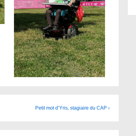
Next
Petit mot d’Yris, stagiaire du CAP ›
Post
is