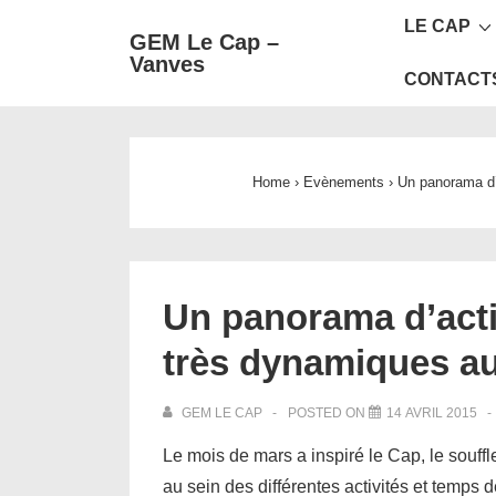
Main
↓
LE CAP
GEM Le Cap –
passer
Navigat
Vanves
au
CONTACT
contenu
principal
Home
›
Evènements
›
Un panorama d’
Un panorama d’act
très dynamiques a
GEM LE CAP
POSTED ON
14 AVRIL 2015
Le mois de mars a inspiré le Cap, le souffl
au sein des différentes activités et temps 