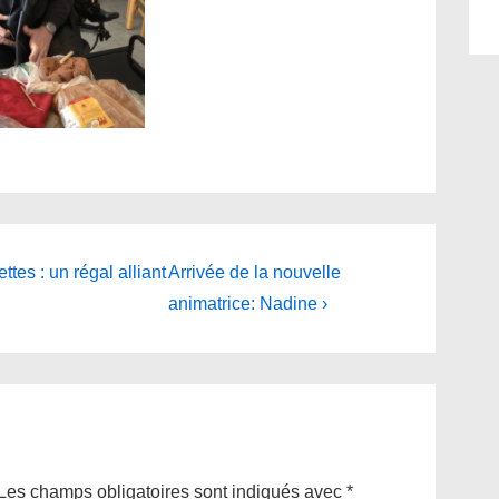
Next
tes : un régal alliant
Arrivée de la nouvelle
Post
animatrice: Nadine ›
is
Les champs obligatoires sont indiqués avec
*