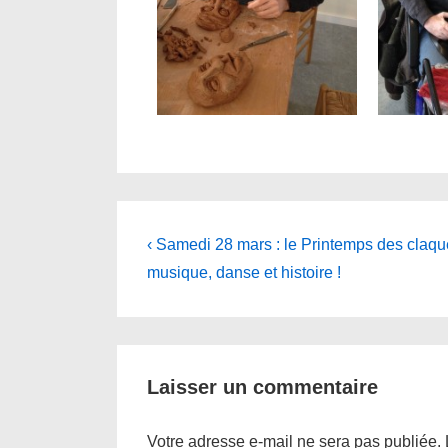
Navigation
Previous
‹ Samedi 28 mars : le Printemps des claquet
Post
de
musique, danse et histoire !
is
l’article
Laisser un commentaire
Votre adresse e-mail ne sera pas publiée.